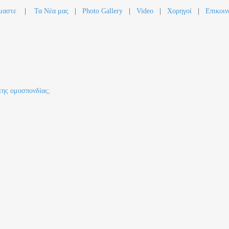
μαστε
|
Τα Νέα μας
|
Photo Gallery
|
Video
|
Χορηγοί
|
Επικοιν
της ομοσπονδίας;