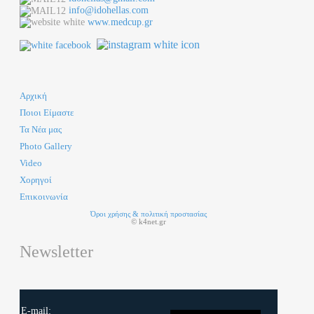
info@idohellas.com
www.medcup.gr
Αρχική
Ποιοι Είμαστε
Τα Νέα μας
Photo Gallery
Video
Χορηγοί
Επικοινωνία
Όροι χρήσης & πολιτική προστασίας
© k4net.gr
Newsletter
E-mail: