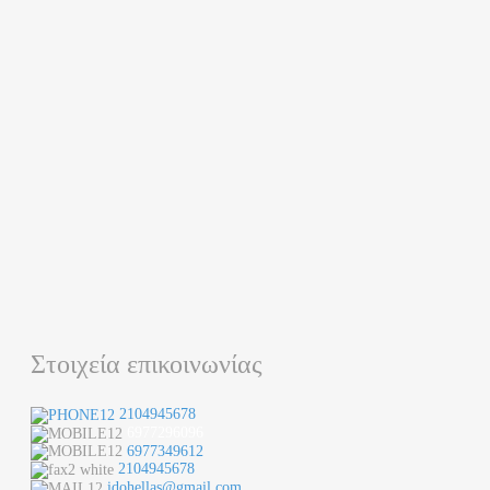
Στοιχεία επικοινωνίας
2104945678
6977296096
6977349612
2104945678
idohellas@gmail.com