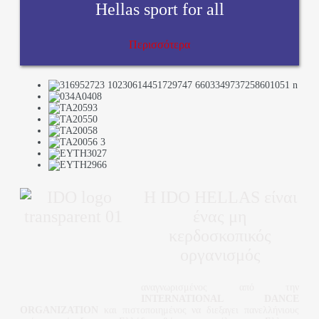
Hellas sport for all
Περισσότερα
H IDO HELLAS είναι
ένας μη
κερδοσκοπικός
οργανισμός
αναγνωρισμένος από την
INTERNATIONAL DANCE
ORGANIZATION
και πιστοποιημένος να διεξαγει πανελλήνιους