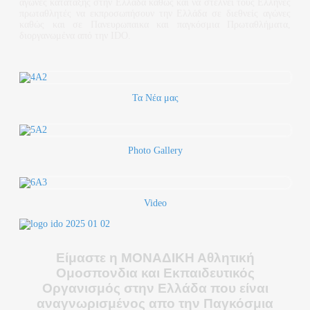
αγώνες κατάταξης στην Ελλάδα καθώς και να στέλνει τους Ελληνες
πρωταθλητές να εκπροσωπήσουν την Ελλάδα σε διεθνείς αγώνες
καθώς και σε Πανευρωπαικα και παγκόσμια Πρωταθλήματα,
διοργανωμένα από την IDO.
Τα Νέα μας
Photo Gallery
Video
Είμαστε η ΜΟΝΑΔΙΚΗ Αθλητική
Ομοσπονδια και Εκπαιδευτικός
Οργανισμός στην Ελλάδα που είναι
αναγνωρισμένος απο την Παγκόσμια