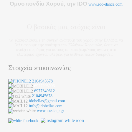
Ο
μοσπονδία Χορού, την IDO
www.ido-dance.com
Ο βασικός μας στόχος είναι
να εξασφαλίσουμε τη συνεχή ανάπτυξη του χορού στην Ελλάδα, να
βελτιώσουμε την ποιότητα των Ελλήνων Χορευτών, ώστε να
ανοίξει ο δρόμος για αυτούς σε καταξιωμένους αγώνες στο
εξωτερικό έχοντας βλέψεις για διεθνείς πλέον διακρίσεις!
Στοιχεία επικοινωνίας
2104945678
6977296096
6977349612
2104945678
idohellas@gmail.com
info@idohellas.com
www.medcup.gr