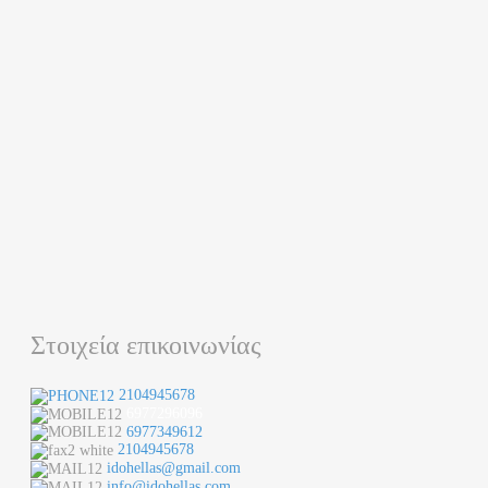
Στοιχεία επικοινωνίας
2104945678
6977296096
6977349612
2104945678
idohellas@gmail.com
info@idohellas.com