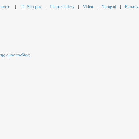
μαστε
|
Τα Νέα μας
|
Photo Gallery
|
Video
|
Χορηγοί
|
Επικοιν
της ομοσπονδίας;