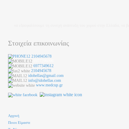
να εξασφαλίσουμε τη συνεχή ανάπτυξη του χορού στην Ελλάδα, να β
Στοιχεία επικοινωνίας
2104945678
6977296096
6977349612
2104945678
idohellas@gmail.com
info@idohellas.com
www.medcup.gr
Αρχική
Ποιοι Είμαστε