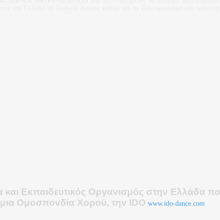
AL DANCE ORGANIZATION
και πιστοποιημένος να διεξαγει πανελλήνιου
ουν την Ελλάδα σε διεθνείς αγώνες καθώς και σε Πανευρωπαικα και παγκόσ
και Εκπαιδευτικός Οργανισμός στην Ελλάδα πο
μια Ο
μοσπονδία Χορού, την IDO
www.ido-dance.com