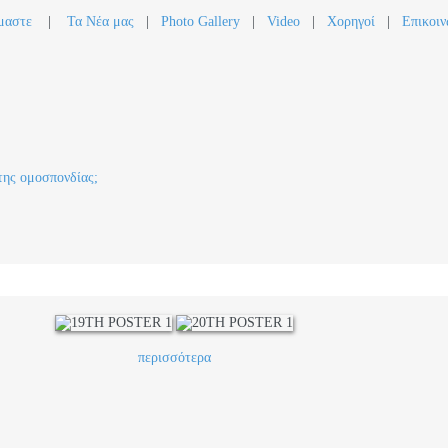
μαστε
|
Τα Νέα μας
|
Photo Gallery
|
Video
|
Χορηγοί
|
Επικοιν
της ομοσπονδίας;
περισσότερα