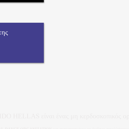
της
IDO HELLAS είναι ένας μη κερδοσκοπικός ο