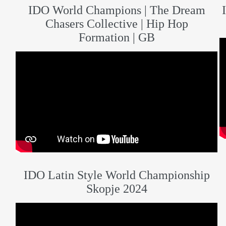
IDO World Champions | The Dream
Chasers Collective | Hip Hop
Formation | GB
IDO Latin Style World Championship
Skopje 2024