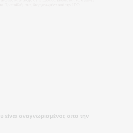
ς αγώνες κατάταξης στην Ελλάδα καθώς και να στέλνει
μια Πρωταθλήματα, διοργανωμένα από την IDO.
υ είναι αναγνωρισμένος απο την