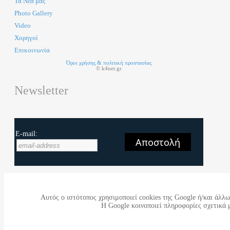
Τα Νέα μας
Photo Gallery
Video
Χορηγοί
Επικοινωνία
Όροι χρήσης & πολιτική προστασίας
© k4net.gr
Newsletter
E-mail:
Αποστολή
Αυτός ο ιστότοπος χρησιμοποιεί cookies της Google ή/και άλλων
Η Google κοινοποιεί πληροφορίες σχετικά 